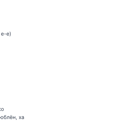
 е-е)
ко
люблён, ха