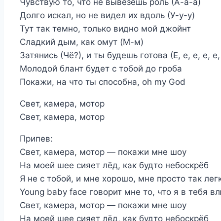
Чувствую то, что не вывезешь роль (А-а-а)
Долго искал, но не видел их вдоль (У-у-у)
Тут так темно, только видно мой джойнт
Сладкий дым, как омут (М-м)
Затянись (Чё?), и ты будешь готова (Е, е, е, е, е,
Молодой блант будет с тобой до гроба
Покажи, на что ты способна, oh my God
Свет, камера, мотор
Свет, камера, мотор
Припев:
Свет, камера, мотор — покажи мне шоу
На моей шее сияет лёд, как будто небоскрёб
Я не с тобой, и мне хорошо, мне просто так лег
Young baby face говорит мне то, что я в тебя в
Свет, камера, мотор — покажи мне шоу
На моей шее сияет лёд, как будто небоскрёб