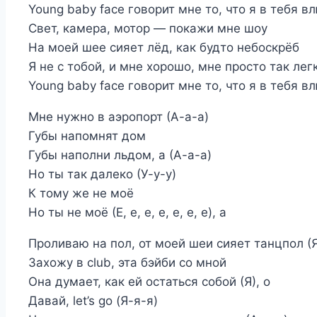
Young baby face говорит мне то, что я в тебя в
Свет, камера, мотор — покажи мне шоу
На моей шее сияет лёд, как будто небоскрёб
Я не с тобой, и мне хорошо, мне просто так лег
Young baby face говорит мне то, что я в тебя в
Мне нужно в аэропорт (А-а-а)
Губы напомнят дом
Губы наполни льдом, а (А-а-а)
Но ты так далеко (У-у-у)
К тому же не моё
Но ты не моё (Е, е, е, е, е, е, е), а
Проливаю на пол, от моей шеи сияет танцпол (Я
Захожу в club, эта бэйби со мной
Она думает, как ей остаться собой (Я), о
Давай, let’s go (Я-я-я)