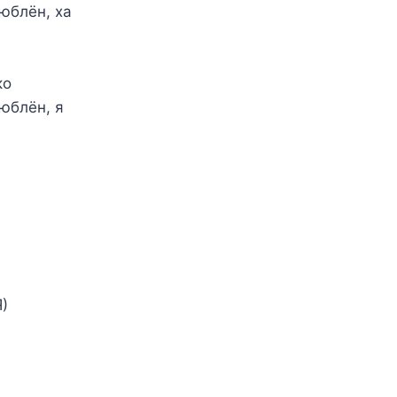
люблён, ха
ко
люблён, я
)