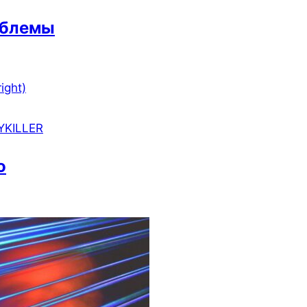
блемы
YKILLER
о