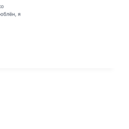
ко
люблён, я