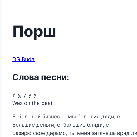
Порш
OG Buda
Слова песни:
У-у, у-у-у
Wex on the beat
Е, большой бизнес — мы большие дяди, е
Большие деньги, е, большие бляди, е
Базарю своё дерьмо, ты меня заткнешь вряд ли