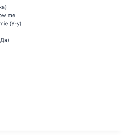
ха)
now me
mie (У-у)
(Да)
ф