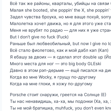
Всё так же районы, кварталы, убийцы на связи (
Малая she booted, she poppin’ the X, she poppin’ 
Задел чувства броука, но мне ваще похуй, sorry,
Малолетка хочет движа, но я для этого уже ст
Меня не врубят по радио — для них я уже стра
But I don’t give no fuck (Fuck)
Раньше был любвеобильный, but now I give no lov
Всё стало фиолетово, как и мой дабл кап (Кап)
Я ебашу за двоих — я сделал этот double up (Йо
Много места для ног — это big body GLEski
Давно в этом рэп-дерьме — ещё писался на ди
Когда во мне Wocky, я грущу по-другому
Когда на мне глоки, я хожу по-другому
Porsche стоит снаружи, греется на Солнце (Е)
Ты нас ненавидишь, ха-ха, мы подонки (Ха, ха, 
Ты не мой братишка, muhfuck, you don’t even k