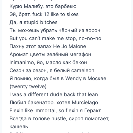
Курю Малибу, это барбекю
Эй, брат, fuck 12 like to sixes
Да, я stupid bitches
Ты можешь убрать чёрный из ворон
But you can’t make me stop, no-no-no
Пахну этот запах He Jo Malone
Аромат цветы зелёный мегафон
Inimanimo, йо, масло как бекон
Сезон за сезон, я белый cameleon
Я помню, когда был в Wendy в Москве
(twenty twelve)
I was a different dude back that lean
Любил бакенатор, хотел Murcielago
Flexin like immortal, so flexin я Геракл
Всегда в голове hustle, сироп помогает,
кашель