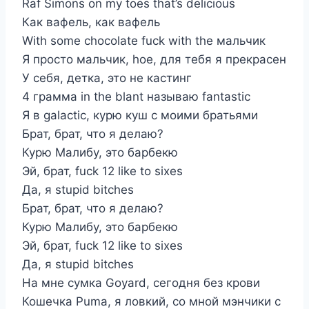
Raf Simons on my toes that’s delicious
Как вафель, как вафель
With some chocolate fuck with the мальчик
Я просто мальчик, hoe, для тебя я прекрасен
У себя, детка, это не кастинг
4 грамма in the blant называю fantastic
Я в galactic, курю куш с моими братьями
Брат, брат, что я делаю?
Курю Малибу, это барбекю
Эй, брат, fuck 12 like to sixes
Да, я stupid bitches
Брат, брат, что я делаю?
Курю Малибу, это барбекю
Эй, брат, fuck 12 like to sixes
Да, я stupid bitches
На мне сумка Goyard, сегодня без крови
Кошечка Puma, я ловкий, со мной мэнчики с