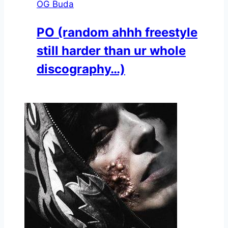
OG Buda
РО (random ahhh freestyle
still harder than ur whole
discography…)