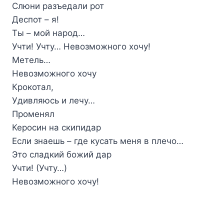
Слюни разъедали рот
Деспот – я!
Ты – мой народ…
Учти! Учту… Невозможного хочу!
Метель…
Невозможного хочу
Крокотал,
Удивляюсь и лечу…
Променял
Керосин на скипидар
Если знаешь – где кусать меня в плечо…
Это сладкий божий дар
Учти! (Учту…)
Невозможного хочу!