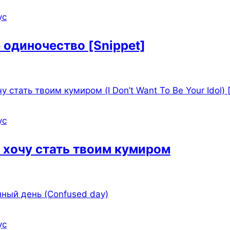
ус
 одиночество [Snippet]
ус
е хочу стать твоим кумиром
ус