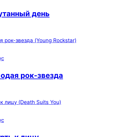
утанный день
ус
одая рок-звезда
ус