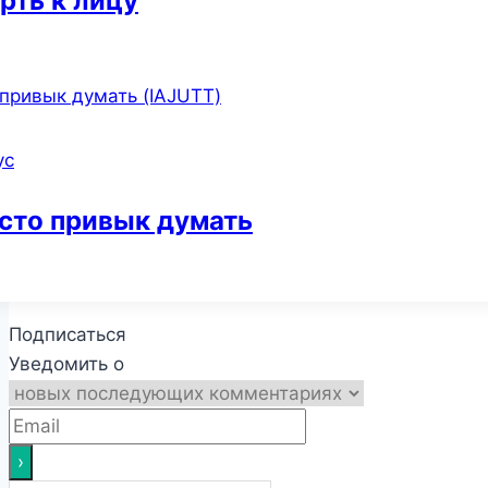
рть к лицу
ус
сто привык думать
Подписаться
Уведомить о