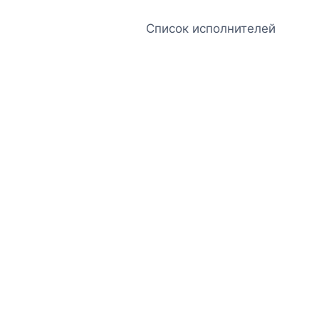
Список исполнителей