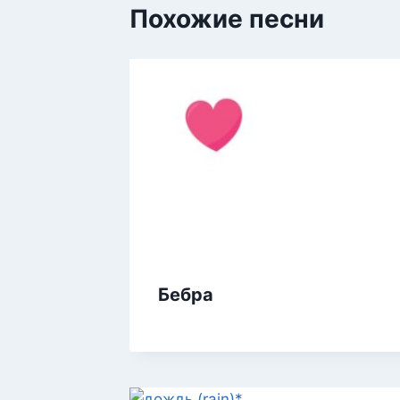
Похожие песни
Бебра