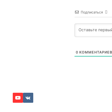
Подписаться
0
КОММЕНТАРИЕ