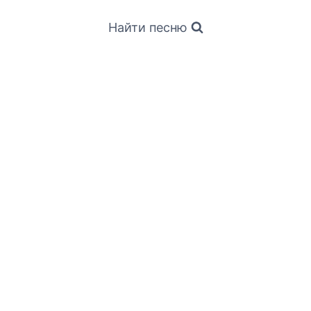
Найти песню