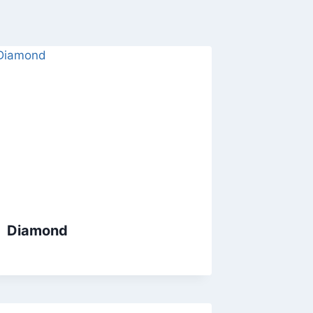
Diamond