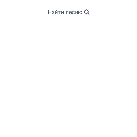
Найти песню