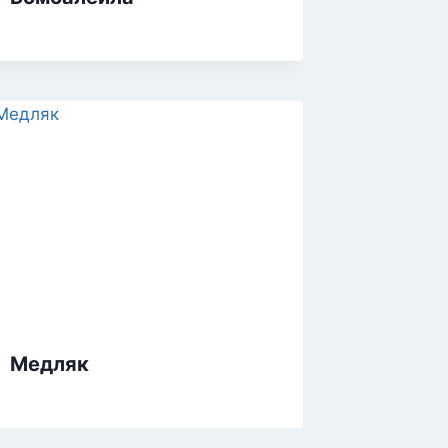
Медляк