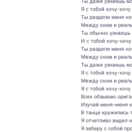
Ты даже узнаешь м
Я с тобой хочу-хочу
Ты раздели меня но
Между сном и реал
Ты обычно узнаешь 
И с тобой хочу-хочу
Ты раздели меня но
Между сном и реал
Ты даже узнаешь м
Я с тобой хочу-хочу
Между сном и реал
Я с тобой хочу-хочу
Всех обзываю ориг
Изучай меня-меня к
В танце кружились 
Я отчетливо видел 
Я заберу с собой пр