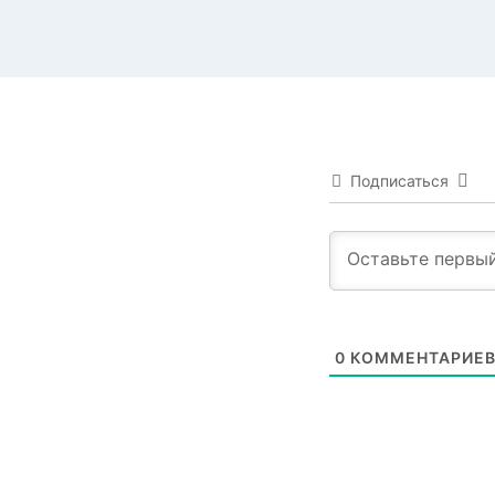
Подписаться
0
КОММЕНТАРИЕ