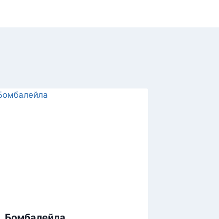
Бомбалейла