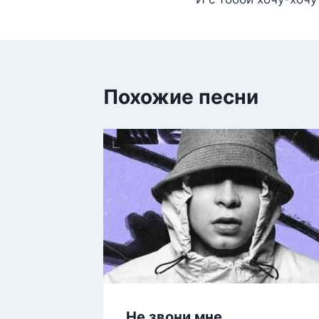
Похожие песни
Не звони мне