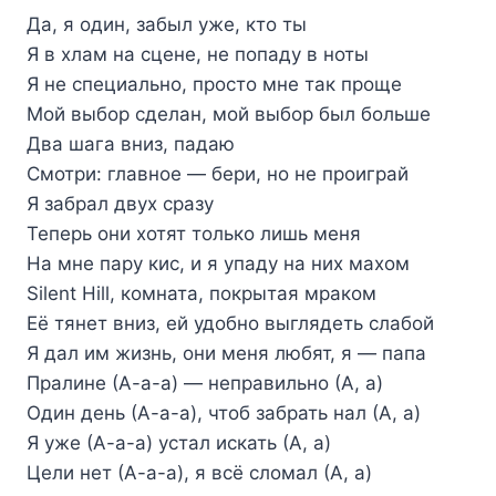
Да, я один, забыл уже, кто ты
Я в хлам на сцене, не попаду в ноты
Я не специально, просто мне так проще
Мой выбор сделан, мой выбор был больше
Два шага вниз, падаю
Смотри: главное — бери, но не проиграй
Я забрал двух сразу
Теперь они хотят только лишь меня
На мне пару кис, и я упаду на них махом
Silent Hill, комната, покрытая мраком
Её тянет вниз, ей удобно выглядеть слабой
Я дал им жизнь, они меня любят, я — папа
Пралине (А-а-а) — неправильно (А, а)
Один день (А-а-а), чтоб забрать нал (А, а)
Я уже (А-а-а) устал искать (А, а)
Цели нет (А-а-а), я всё сломал (А, а)