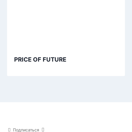
PRICE OF FUTURE
Подписаться