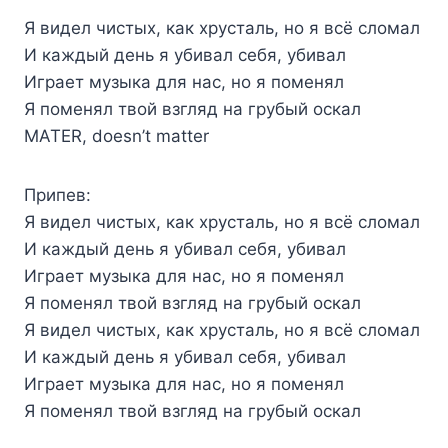
Я видел чистых, как хрусталь, но я всё сломал
И каждый день я убивал себя, убивал
Играет музыка для нас, но я поменял
Я поменял твой взгляд на грубый оскал
MATER, doesn’t matter
Припев:
Я видел чистых, как хрусталь, но я всё сломал
И каждый день я убивал себя, убивал
Играет музыка для нас, но я поменял
Я поменял твой взгляд на грубый оскал
Я видел чистых, как хрусталь, но я всё сломал
И каждый день я убивал себя, убивал
Играет музыка для нас, но я поменял
Я поменял твой взгляд на грубый оскал