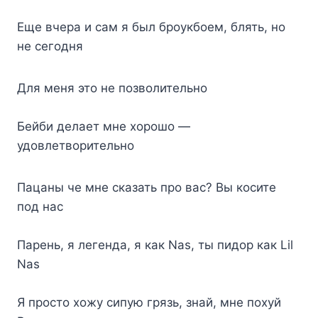
Еще вчера и сам я был броукбоем, блять, но
не сегодня
Для меня это не позволительно
Бейби делает мне хорошо —
удовлетворительно
Пацаны че мне сказать про вас? Вы косите
под нас
Парень, я легенда, я как Nas, ты пидор как Lil
Nas
Я просто хожу сипую грязь, знай, мне похуй