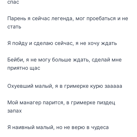
спас
Парень я сейчас легенда, мог проебаться и не
стать
Я пойду и сделаю сейчас, я не хочу ждать
Бейби, я не могу больше ждать, сделай мне
приятно щас
Охуевший малый, я в гримерке курю зааааа
Мой манагер парится, в гримерке пиздец
запах
Я наивный малый, но не верю в чудеса