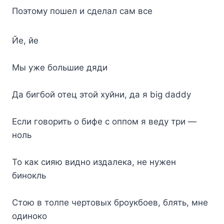
Поэтому пошел и сделал сам все
Йе, йе
Мы уже большие дяди
Да бигбой отец этой хуйни, да я big daddy
Если говорить о бифе с оппом я веду три —
ноль
То как сияю видно издалека, не нужен
бинокль
Стою в толпе чертовых броукбоев, блять, мне
одиноко