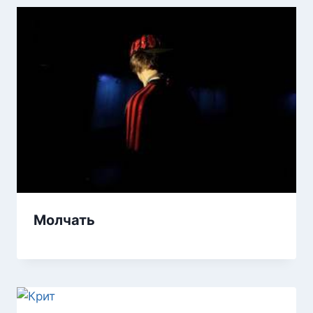
Молчать