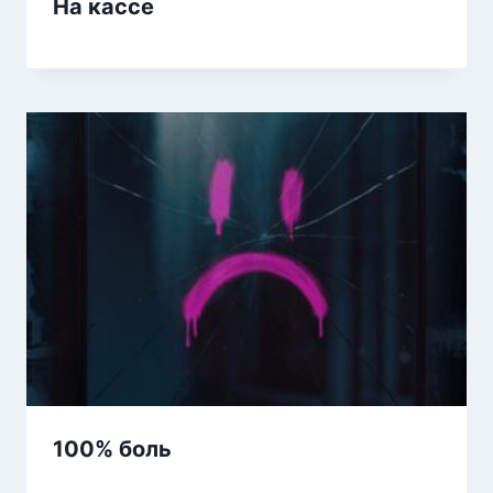
На кассе
100% боль