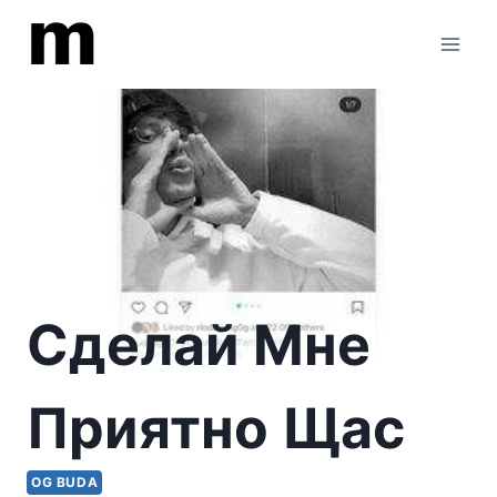
Перейти
к
содержимому
Сделай Мне
Приятно Щас
OG BUDA