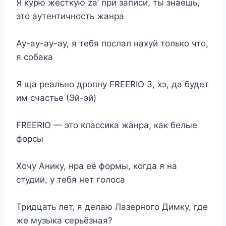
Я курю жёсткую za’ при записи, ты знаешь,
это аутентичность жанра
Ау-ау-ау-ау, я тебя послал нахуй только что,
я собака
Я ща реально дропну FREERIO 3, хэ, да будет
им счастье (Эй-эй)
FREERIO — это классика жанра, как белые
форсы
Хочу Анику, нра её формы, когда я на
студии, у тебя нет голоса
Тридцать лет, я делаю Лазерного Димку, где
же музыка серьёзная?