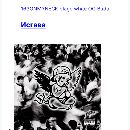
163ONMYNECK
blago white
OG Buda
Исгава