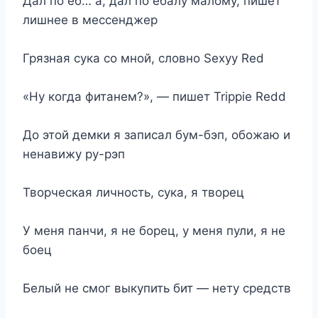
Дал по еб… а, дал по ебалу малому, пишет
лишнее в мессенджер
Грязная сука со мной, словно Sexyy Red
«Ну когда фитанем?», — пишет Trippie Redd
До этой демки я записал бум-бэп, обожаю и
ненавижу ру-рэп
Творческая личность, сука, я творец
У меня панчи, я не борец, у меня пули, я не
боец
Белый не смог выкупить бит — нету средств