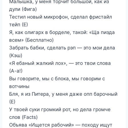
Малышка, у меня торчит большой, как из
дули (Фига)
Тестил новый микрофон, сделал фристайл
тейп (Е)
Я, как олигарх в борделе, такой: «Ща пизда
всем» (Бесплатно)
Забрать бабки, сделать рэп — это мои дела
(Кэш)
«Я ебаный жалкий лох», — это твои слова
(А-а!)
Вы говорите, мы с блока, мы говорим с
вотчины
Бля, я из Питера, у меня даже опп барочный
(Е)
У твоей суки громкий рот, но дела громче
слов (Facts)
Объява «Ищется рабочий» — походу ищут