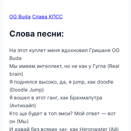
OG Buda
Слава КПСС
Слова песни:
На этот куплет меня вдохновил Гришаня OG
Buda
Мы имеем интеллект, но не как у Гугла (Real
brain)
Я поднялся высоко, да, я jump, как doodle
(Doodle Jump)
Я вошел в этот ганг, как Брахмапутра
(Антихайп)
Кто ща будет в топ эмси? Мой ответ — вот
он (Мы)
И давай без всяких «и», как Heronwater (Ай)