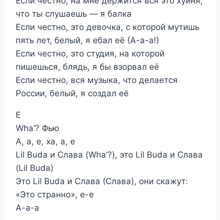
Если честно, на мне держится вся это хуйня,
что ты слушаешь — я балка
Если честно, это девочка, с которой мутишь
пять лет, белый, я ебал её (А-а-а!)
Если честно, это студия, на которой
пишешься, блядь, я бы взорвал её
Если честно, вся музыка, что делается
России, белый, я создал её
Е
Wha’? Фью
А, а, е, ха, а, е
Lil Buda и Слава (Wha’?), это Lil Buda и Слава
(Lil Buda)
Это Lil Buda и Слава (Слава), они скажут:
«Это странно», е-е
А-а-а