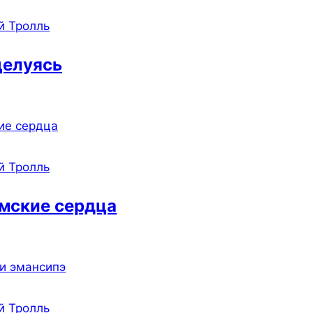
й Тролль
целуясь
й Тролль
мские сердца
й Тролль