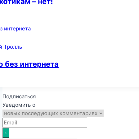
котикам – нет!
й Тролль
о без интернета
Подписаться
Уведомить о