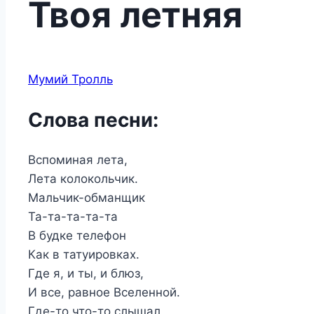
Твоя летняя
Мумий Тролль
Слова песни:
Вспоминая лета,
Лета колокольчик.
Мальчик-обманщик
Та-та-та-та-та
В будке телефон
Как в татуировках.
Где я, и ты, и блюз,
И все, равное Вселенной.
Где-то что-то слышал,