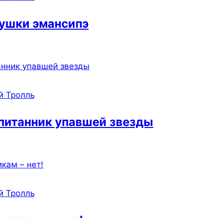
ушки эмансипэ
й Тролль
питанник упавшей звезды
й Тролль