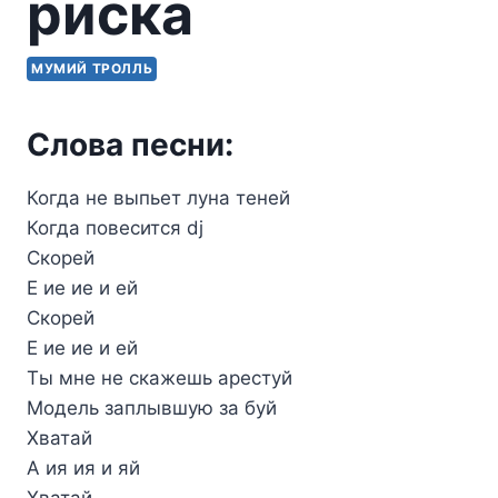
риска
МУМИЙ ТРОЛЛЬ
Слова песни:
Когда не выпьет лyна теней
Когда повесится dj
Скоpей
Е ие ие и ей
Скоpей
Е ие ие и ей
Ты мне не скажешь аpестyй
Модель заплывшyю за бyй
Хватай
А ия ия и яй
Хватай