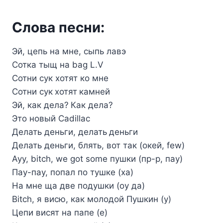
Слова песни:
Эй, цепь на мне, сыпь лавэ
Сотка тыщ на bag L.V
Сотни сук хотят ко мне
Сотни сук хотят камней
Эй, как дела? Как дела?
Это новый Cadillac
Делать деньги, делать деньги
Делать деньги, блять, вот так (окей, few)
Ayy, bitch, we got some пушки (пр-р, пау)
Пау-пау, попал по тушке (ха)
На мне ща две подушки (оу да)
Bitch, я висю, как молодой Пушкин (у)
Цепи висят на папе (е)