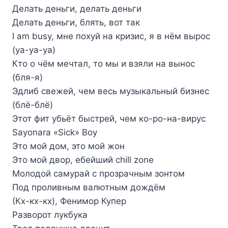
Делать деньги, делать деньги
Делать деньги, блять, вот так
I am busy, мне похуй на кризис, я в нём вырос
(уа-уа-уа)
Кто о чём мечтал, то мы и взяли на вынос
(бля-я)
Эдлиб свежей, чем весь музыкальный бизнес
(блё-блё)
Этот фит убьёт быстрей, чем ко-ро-на-вирус
Sayonara «Sick» Boy
Это мой дом, это мой жон
Это мой двор, ебейший chill zone
Молодой самурай с прозрачным зонтом
Под проливным валютным дождём
(Кх-кх-кх), Фенимор Купер
Разворот лукбука