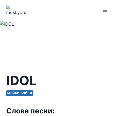
Перейти
к
содержимому
IDOL
МЭЙБИ БЭЙБИ
Слова песни: