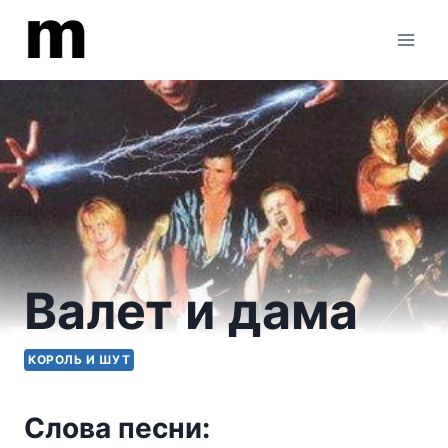
Перейти
к
содержимому
Валет и дама
КОРОЛЬ И ШУТ
Слова песни: