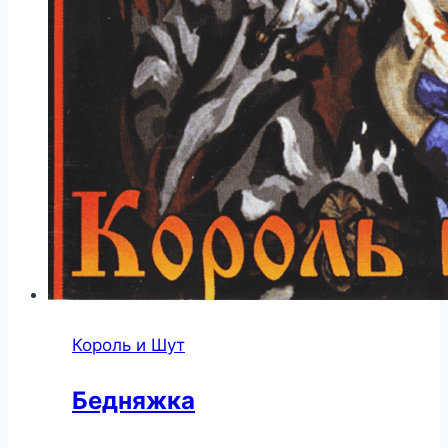
Король и Шут
Бедняжка