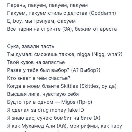
Парень, пакуем, пакуем, пакуем
Пакуем, пакуем стиль с детства (Goddamn)
Е, boy, мы трэпуем, фасуем
Все парни на спринте (Эй), бежим от ареста
Сука, завали пасть
Ты думал: сможешь также, nigga (Nigg, wha’?)
Твой кузов на запястье
Разве у тебя был выбор? (А? Выбор?)
Кто знает в чём счастье?
Когда в моем бланте Skittles (Skittles, оу да)
Высшая лига, чувствую себя
Будто три в одном — Migos (Пр-р)
Я сделал за drug money fake ID
Я знаю вас, сучек: бомбит на бите (А)
Я как Мухамед Али (Ай), мои рифмы, как пару