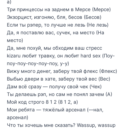
а)
Три принцессы на заднем в Мерсе (Мерсе)
Экзорцист, изгоняю, бля, бесов (Бесов)
Если ты рэпер, то лучше не лезь (Не лезь)
Да, я поставлю вас, сучек, на место (На
место)
Да, мне похуй, мы обходим ваш стресс
​kizaru любит травку, он любит hard sex (Поу-
поу-поу-поу-поу-поу, у-у)
Вижу много денег, заберу твой флекс (Флекс)
Выбью двери в хате, заберу твой вес (Вес)
Дам всё сразу — получу свой чек (Чек)
Ты делаешь рэп, но сам не понял зачем (А)
Мой код строго 8 1 2 (8 1 2, а)
Мои ребята — тяжёлый арсенал (—нал,
арсенал)
Что ты хочешь мне сказать? Wassup, wassup