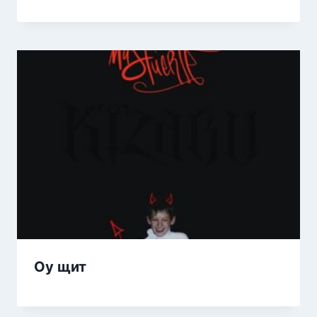
Оу щит