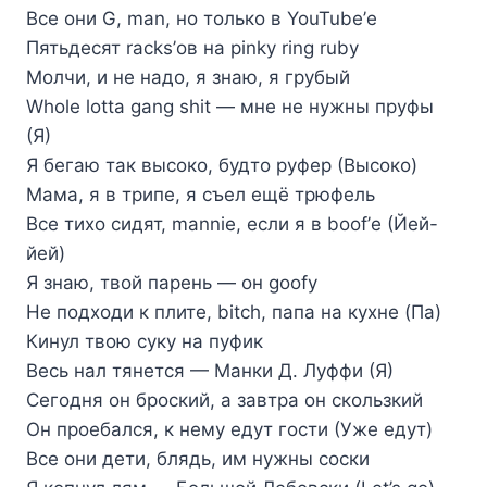
Все они G, man, но только в YouTube’е
Пятьдесят racks’ов на pinky ring ruby
Молчи, и не надо, я знаю, я грубый
Whole lotta gang shit — мне не нужны пруфы
(Я)
Я бегаю так высоко, будто руфер (Высоко)
Мама, я в трипе, я съел ещё трюфель
Все тихо сидят, mannie, если я в boof’е (Йей-
йей)
Я знаю, твой парень — он goofy
Не подходи к плите, bitch, папа на кухне (Па)
Кинул твою суку на пуфик
Весь нал тянется — Манки Д. Луффи (Я)
Сегодня он броский, а завтра он скользкий
Он проебался, к нему едут гости (Уже едут)
Все они дети, блядь, им нужны соски