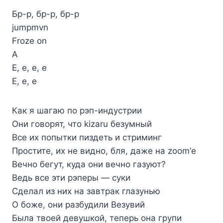
Бр-р, бр-р, бр-р
​jumpmvn
Froze on
А
Е, е, е, е
Е, е, е
Как я шагаю по рэп-индустрии
Они говорят, что kizaru безумный
Все их попытки пиздеть и стриминг
Простите, их не видно, бля, даже на zoom’е
Вечно бегут, куда они вечно газуют?
Ведь все эти рэперы — суки
Сделал из них на завтрак глазунью
О боже, они разбудили Везувий
Была твоей девушкой, теперь она групи