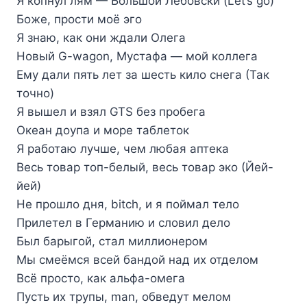
Я копнул лям — Большой Лебовски (Let’s go)
Боже, прости моё эго
Я знаю, как они ждали Олега
Новый G-wagon, Мустафа — мой коллега
Ему дали пять лет за шесть кило снега (Так
точно)
Я вышел и взял GTS без пробега
Океан доупа и море таблеток
Я работаю лучше, чем любая аптека
Весь товар топ-белый, весь товар эко (Йей-
йей)
Не прошло дня, bitch, и я поймал тело
Прилетел в Германию и словил дело
Был барыгой, стал миллионером
Мы смеёмся всей бандой над их отделом
Всё просто, как альфа-омега
Пусть их трупы, man, обведут мелом