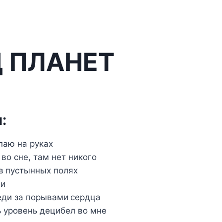
 ПЛАНЕТ
:
паю на руках
во сне, там нет никого
 в пустынных полях
ми
еди за порывами сердца
ь уровень децибел во мне