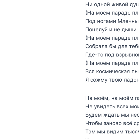
Ни одной живой ду
(На моём параде пл
Под ногами Млечный
Поцелуй и не дыши
(На моём параде пл
Собрала бы для теб
Где-то под взрывно
(На моём параде пл
Вся космическая п
Я сожму твою ладо
На моём, на моём п
Не увидеть всех мои
Будем ждать мы нес
Чтобы заново всё с
Там мы видим тыся