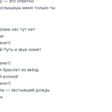
у — это ответно
услышишь меня только ты
роме нас тут нет
ши
анет)
 Путь и звук комет
анет)
я браслет из звёзд
й волной
анет)
ыль — застывший дождь
нь