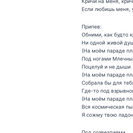
Кричи на меня, крич
Если любишь меня, 
Припев:
Обними, как будто к
Ни одной живой ду
(На моём параде пл
Под ногами Млечный
Поцелуй и не дыши
(На моём параде пл
Собрала бы для теб
Где-то под взрывно
(На моём параде пл
Вся космическая п
Я сожму твою ладо
Под созвездиями