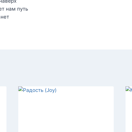
наверх
ет нам путь
анет