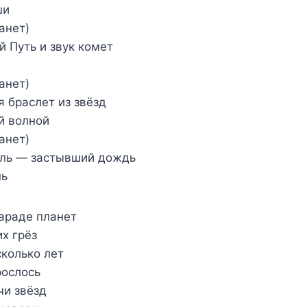
ши
анет)
 Путь и звук комет
анет)
я браслет из звёзд
й волной
анет)
ыль — застывший дождь
нь
араде планет
х грёз
колько лет
рослось
чи звёзд