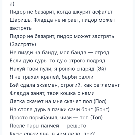
а)
Пидор не базарит, когда шкурит асфальт
Шаришь, Фладда не играет, пидор может
застрять
Пидор не базарит, пидор может застрять
(Застрять)
Не пизди на банду, моя банда — отряд
Если дую дурь, то дую строго подряд
Нахуй твои пули, я роняю снаряд (Эй)
Я не трахал кралей, барби ралли
Бэй сдала экзамен, строгий, как регламент
Фладда занят, твоя кошка с нами
Детка скачет на мне скачет пол (Пол)
На столе дурь в пачки сачи бонг (Бонг)
Просто порыбачил, чизи — топ (Топ)
После пары панчей — решето
Курю сразу два, в чём дело, док?