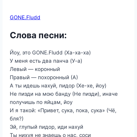
GONE.Fludd
Слова песни:
Йоу, это GONE.Fludd (Ха-ха-ха)
У меня есть два панча (У-а)
Левый — коронный
Правый — похоронный (А)
А ты идешь нахуй, пидор (Хе-хе, йоу)
Не пизди на мою банду (Не пизди), иначе
получишь по яйцам, йоу
И я такой: «Привет, сука, пока, сука» (Чё,
бля?)
Эй, глупый пидор, иди нахуй
Ты нихуя не знаешь о нас, соси