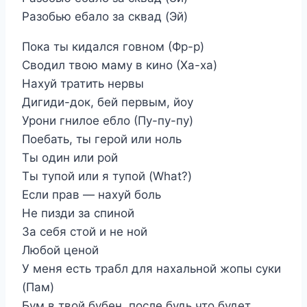
Разобью ебало за сквад (Эй)
Пока ты кидался говном (Фр-р)
Сводил твою маму в кино (Ха-ха)
Нахуй тратить нервы
Дигиди-док, бей первым, йоу
Урони гнилое ебло (Пу-пу-пу)
Поебать, ты герой или ноль
Ты один или рой
Ты тупой или я тупой (What?)
Если прав — нахуй боль
Не пизди за спиной
За себя стой и не ной
Любой ценой
У меня есть трабл для нахальной жопы суки
(Пам)
Бум в твой бубен, после будь что будет