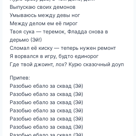
Выпускаю своих демонов
Умываюсь между девы ног
Между делом ем её пирог
Твоя сука — теремок, Фладда снова в
дерьмо (Эй!)
Сломал её киску — теперь нужен ремонт
Я ворвался в игру, будто единорог
Где твой джоинт, лох? Курю сказочный доуп
Припев:
Разобью ебало за сквад (Эй)
Разобью ебало за сквад (Эй)
Разобью ебало за сквад (Эй)
Разобью ебало за сквад (Эй)
Разобью ебало за сквад (Эй)
Разобью ебало за сквад (Эй)
Разобью ебало за сквад (Эй)