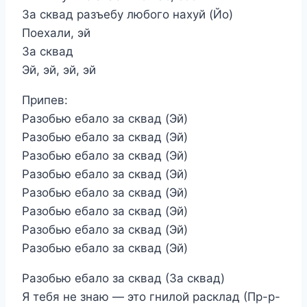
За сквад разъебу любого нахуй (Йо)
Поехали, эй
За сквад
Эй, эй, эй, эй
Припев:
Разобью ебало за сквад (Эй)
Разобью ебало за сквад (Эй)
Разобью ебало за сквад (Эй)
Разобью ебало за сквад (Эй)
Разобью ебало за сквад (Эй)
Разобью ебало за сквад (Эй)
Разобью ебало за сквад (Эй)
Разобью ебало за сквад (Эй)
Разобью ебало за сквад (За сквад)
Я тебя не знаю — это гнилой расклад (Пр-р-