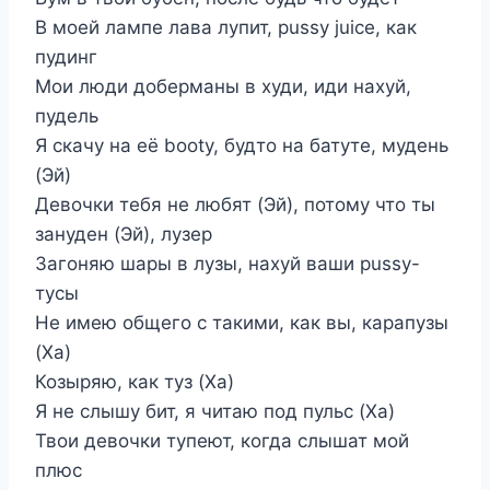
В моей лампе лава лупит, pussy juice, как
пудинг
Мои люди доберманы в худи, иди нахуй,
пудель
Я скачу на её booty, будто на батуте, мудень
(Эй)
Девочки тебя не любят (Эй), потому что ты
зануден (Эй), лузер
Загоняю шары в лузы, нахуй ваши pussy-
тусы
Не имею общего с такими, как вы, карапузы
(Ха)
Козыряю, как туз (Ха)
Я не слышу бит, я читаю под пульс (Ха)
Твои девочки тупеют, когда слышат мой
плюс