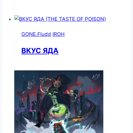
GONE.Fludd
IROH
ВКУС ЯДА