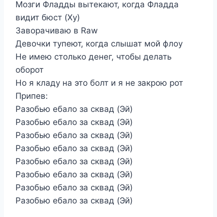
Мозги Фладды вытекают, когда Фладда
видит бюст (Ху)
Заворачиваю в Raw
Девочки тупеют, когда слышат мой флоу
Не имею столько денег, чтобы делать
оборот
Но я кладу на это болт и я не закрою рот
Припев:
Разобью ебало за сквад (Эй)
Разобью ебало за сквад (Эй)
Разобью ебало за сквад (Эй)
Разобью ебало за сквад (Эй)
Разобью ебало за сквад (Эй)
Разобью ебало за сквад (Эй)
Разобью ебало за сквад (Эй)
Разобью ебало за сквад (Эй)