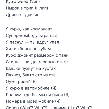
Курю weed (Уип)
Нырок в трип (Флип)
Дрипсет, дри-ип
Я курю, как космонавт
Супер-комбо, ультра паф
Я паснул — ты вдруг упал
Хит из бонга по губам
Курю джойнт размером с танк
Стиль — пизда, я роллю стафф
Шишки пухнут на кустах
Пахнет, будто сто из ста
Оу-е, рили? (Я)
Я курю в автомобиле (Я)
Роллим, где бы мы ни были (Я)
Номера в моей мобиле (Я)
Дилер (Wha’? Wha’?) — крими (Что? Wha’?