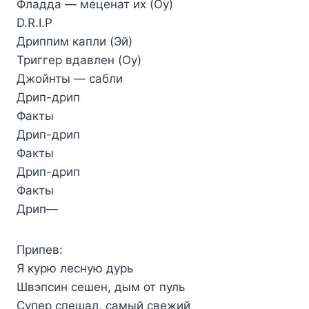
Фладда — меценат их (Оу)
D.R.I.P
Дриппим капли (Эй)
Триггер вдавлен (Оу)
Джойнты — сабли
Дрип-дрип
Факты
Дрип-дрип
Факты
Дрип-дрип
Факты
Дрип—
Припев:
Я курю лесную дурь
Швэпсин сешен, дым от пуль
Супер спешал, самый свежий