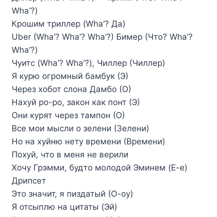
Wha’?)
Крошим триллер (Wha’? Да)
Uber (Wha’? Wha’? Wha’?) Бимер (Что? Wha’?
Wha’?)
Чуитс (Wha’? Wha’?), Чиллер (Чиллер)
Я курю огромный бамбук (Э)
Через хобот слона Дамбо (О)
Нахуй po-po, закон как понт (Э)
Они курят через тампон (О)
Все мои мысли о зелени (Зелени)
Но на хуйню нету времени (Времени)
Похуй, что в меня не верили
Хочу Грэмми, будто молодой Эминем (Е-е)
Дрипсет
Это значит, я пиздатый (О-оу)
Я отсыплю на цитаты (Эй)