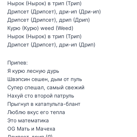
Нырок (Нырок) в трип (Трип)
Дрипсет (Дрипсет), дри-ип (Дри-ип)
Дрипсет (Дрипсет), дрип (Дрип)
Курю (Курю) weed (Weed)
Нырок (Нырок) в трип (Трип)
Дрипсет (Дрипсет), дри-ип (Дрип)
Припев:
Я курю лесную дурь
Швэпсин сешен, дым от пуль
Супер спешал, самый свежий
Нахуй сто второй патруль
Прыгнул в катапульта-блант
Люблю вкус его тепла
Это математика
OG Мать и Мачеха
Дрипсет, дрип (Я)