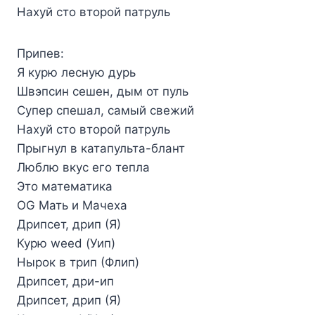
Нахуй сто второй патруль
Припев:
Я курю лесную дурь
Швэпсин сешен, дым от пуль
Супер спешал, самый свежий
Нахуй сто второй патруль
Прыгнул в катапульта-блант
Люблю вкус его тепла
Это математика
OG Мать и Мачеха
Дрипсет, дрип (Я)
Курю weed (Уип)
Нырок в трип (Флип)
Дрипсет, дри-ип
Дрипсет, дрип (Я)