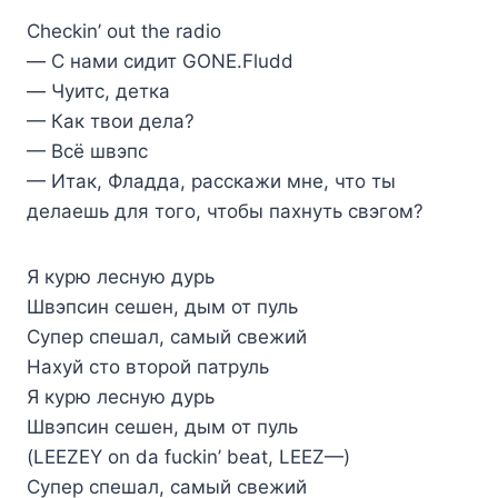
Checkin’ out the radio
— С нами сидит GONE.Fludd
— Чуитс, детка
— Как твои дела?
— Всё швэпс
— Итак, Фладда, расскажи мне, что ты
делаешь для того, чтобы пахнуть свэгом?
Я курю лесную дурь
Швэпсин сешен, дым от пуль
Супер спешал, самый свежий
Нахуй сто второй патруль
Я курю лесную дурь
Швэпсин сешен, дым от пуль
(LEEZEY on da fuckin’ beat, LEEZ—)
Супер спешал, самый свежий