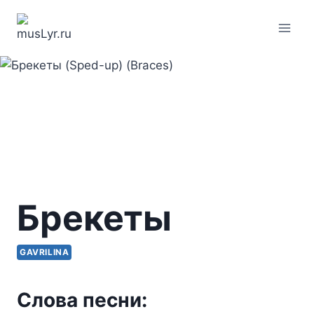
Перейти
к
содержимому
Брекеты
GAVRILINA
Слова песни: