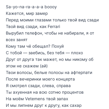
Sa-yo-na-ra-a-a-a boooy
Кажется, мир замер
Перед моими глазами только твой вид сзади
Твой вид сзади, как Ferrari
Вырубил телефон, чтобы не набирали, я от
всех занят
Кому там чё обещал? Похуй
С тобой — заебись, без тебя — плохо
Друг от друга так мажет, но мы никому об
этом не скажем (ай)
Твои волосы, белые полосы на афтерпати
После вечеринки моего концерта
Я смотрел сзади, слева, справа
Ты ахуенная на всю сотню процентов
На моём Vetemens твой запах
И мы липнем друг к другу, как сахар