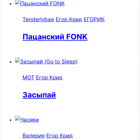
Tenderlybae
Егор Крид
ЕГОРИК
Пацанский FONK
MOT
Егор Крид
Засыпай
Валерия
Егор Крид