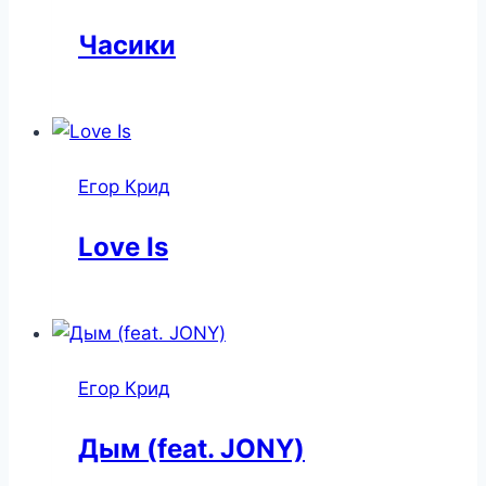
Часики
Егор Крид
Love Is
Егор Крид
Дым (feat. JONY)