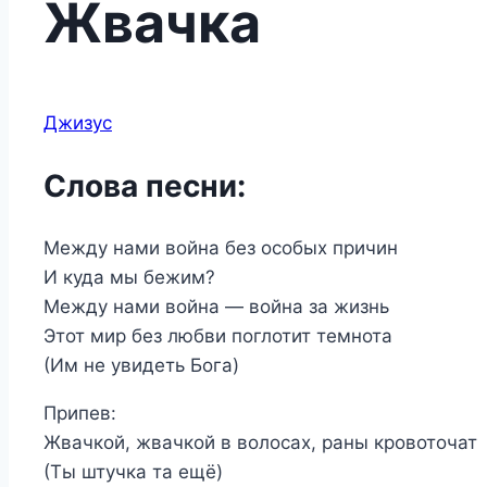
Жвачка
Джизус
Слова песни:
Между нами война без особых причин
И куда мы бежим?
Между нами война — война за жизнь
Этот мир без любви поглотит темнота
(Им не увидеть Бога)
Припев:
Жвачкой, жвачкой в волосах, раны кровоточат
(Ты штучка та ещё)