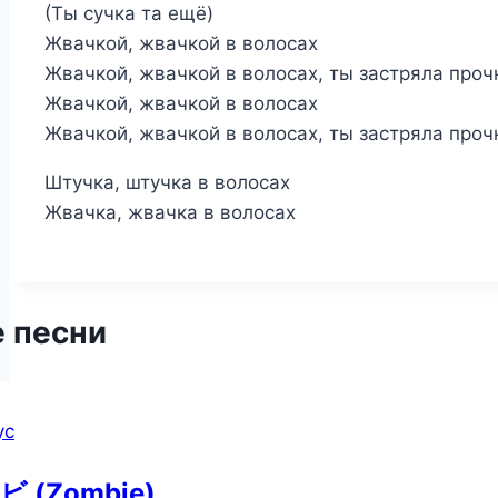
(Ты сучка та ещё)
Жвачкой, жвачкой в волосах
Жвачкой, жвачкой в волосах, ты застряла проч
Жвачкой, жвачкой в волосах
Жвачкой, жвачкой в волосах, ты застряла проч
Штучка, штучка в волосах
Жвачка, жвачка в волосах
 песни
ус
 (Zombie)