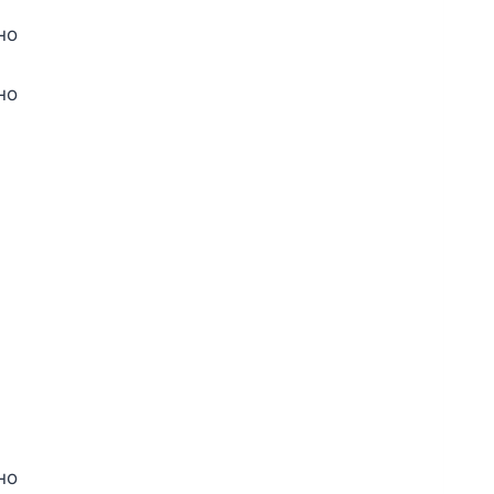
но
но
но