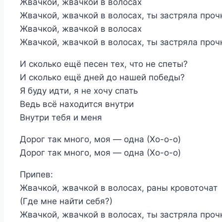
Жвачкой, жвачкой в волосах
Жвачкой, жвачкой в волосах, ты застряла проч
Жвачкой, жвачкой в волосах
Жвачкой, жвачкой в волосах, ты застряла проч
И сколько ещё песен тех, что не спеты?
И сколько ещё дней до нашей победы?
Я буду идти, я не хочу спать
Ведь всё находится внутри
Внутри тебя и меня
Дорог так много, моя — одна (Хо-о-о)
Дорог так много, моя — одна (Хо-о-о)
Припев:
Жвачкой, жвачкой в волосах, раны кровоточат
(Где мне найти себя?)
Жвачкой, жвачкой в волосах, ты застряла проч