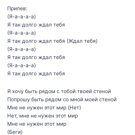
Припев:
(Я-а-а-а-а)
Я так долго ждал тебя
(Я-а-а-а-а)
Я так долго ждал тебя (Ждал тебя)
(Я-а-а-а-а)
Я так долго ждал тебя
(Я-а-а-а-а)
Я так долго ждал тебя
Я хочу быть рядом с тобой твоей стеной
Попрошу быть рядом со мной моей стеной
Мне не нужен этот мир (Нет)
Нет, мне не нужен этот мир
Мне не нужен этот мир
(Беги)