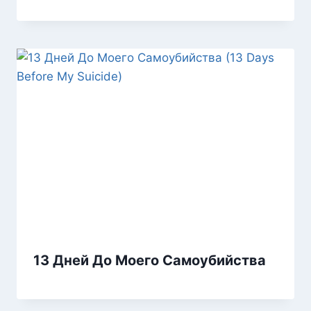
13 Дней До Моего Самоубийства