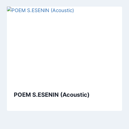
POEM S.ESENIN (Acoustic)