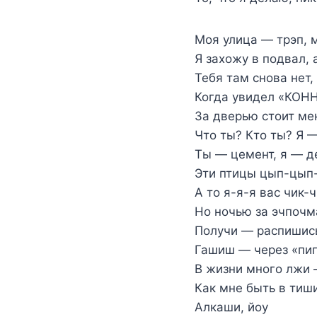
Моя улица — трэп, 
Я захожу в подвал,
Тебя там снова нет,
Когда увидел «КОН
За дверью стоит ме
Что ты? Кто ты? Я —
Ты — цемент, я — д
Эти птицы цып-цып
А то я-я-я вас чик-
Но ночью за эчпочм
Получи — распишись
Гашиш — через «пи
В жизни много лжи 
Как мне быть в тиш
Алкаши, йоу