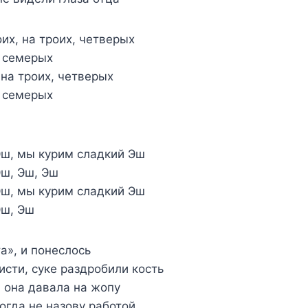
их, на троих, четверых
, семерых
 на троих, четверых
, семерых
ш, мы курим сладкий Эш
ш, Эш, Эш
ш, мы курим сладкий Эш
Эш, Эш
а», и понеслось
исти, суке раздробили кость
, она давала на жопу
когда не назову работой