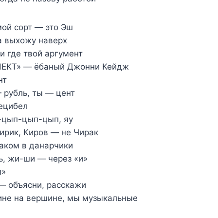
мой сорт — это Эш
 а выхожу наверх
 и где твой аргумент
НЕКТ» — ёбаный Джонни Кейдж
нт
 рубль, ты — цент
ецибел
-цып-цып-цып, яу
чирик, Киров — не Чирак
аком в данарчики
, жи-ши — через «и»
п»
— объясни, расскажи
ине на вершине, мы музыкальные