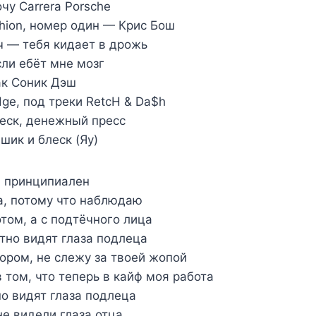
чу Carrera Porsche
shion, номер один — Крис Бош
ч — тебя кидает в дрожь
сли ебёт мне мозг
ак Соник Дэш
ge, под треки RetcH & Da$h
еск, денежный пресс
 шик и блеск (Яу)
м принципиален
а, потому что наблюдаю
том, а с подтёчного лица
тно видят глаза подлеца
тором, не слежу за твоей жопой
 том, что теперь в кайф моя работа
но видят глаза подлеца
не видели глаза отца