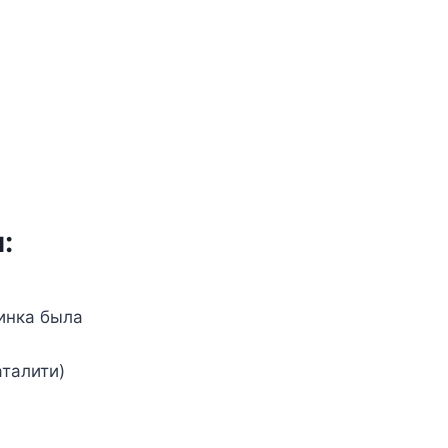
:
минка была
аталити)