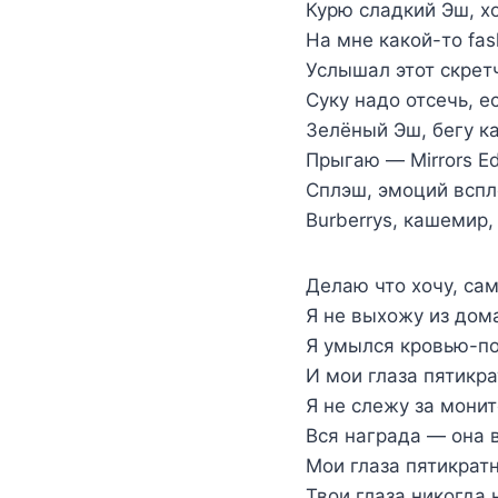
Курю сладкий Эш, хо
На мне какой-то fa
Услышал этот скрет
Суку надо отсечь, е
Зелёный Эш, бегу к
Прыгаю — Mirrors Ed
Сплэш, эмоций вспл
Burberrys, кашемир,
Делаю что хочу, са
Я не выхожу из дом
Я умылся кровью-по
И мои глаза пятикра
Я не слежу за мони
Вся награда — она в
Мои глаза пятикрат
Твои глаза никогда 