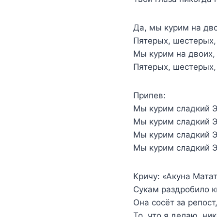
Да, мы курим на дво
Пятерых, шестерых
Мы курим на двоих,
Пятерых, шестерых
Припев:
Мы курим сладкий Э
Мы курим сладкий Э
Мы курим сладкий Э
Мы курим сладкий 
Кричу: «Акуна Матат
Сукам раздробило к
Она сосёт за репост
То, что я делаю, ни