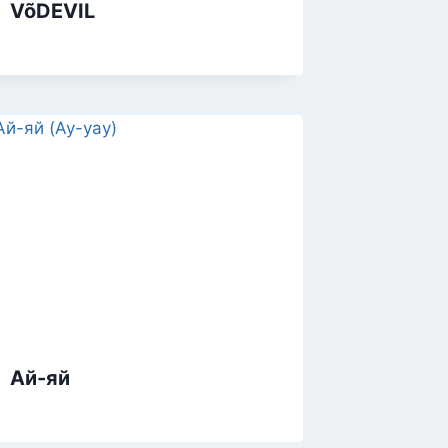
VõDEVIL
Ай-яй