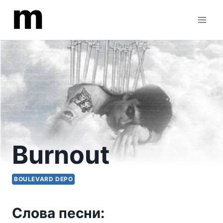
Перейти
к
содержимому
Burnout
BOULEVARD DEPO
Слова песни: