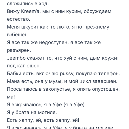
сложились в ход.
Вижу Kreem’a, мы с ним курим, обсуждаем
естество.
Меня шкурит как-то люто, я по-прежнему
взбешен.
Я все так же недоступен, я все так же
разъярен.
Jeembo скажет то, что хуй с ним, дым кружит
под капюшон.
Бабки есть, включаю pussy, покупаю телефон.
Мана есть, она у музы, и мой цикл завершен.
Просыпаюсь в захолустье, я опять опустошен,
ма!
Я вскрываюсь, я в Уфе (я в Уфе).
Я у брата на могиле.
Есть xanny, эй, есть xanny, эй!
Я вскрываюсь, я в Уфе, я у брата на могиле.