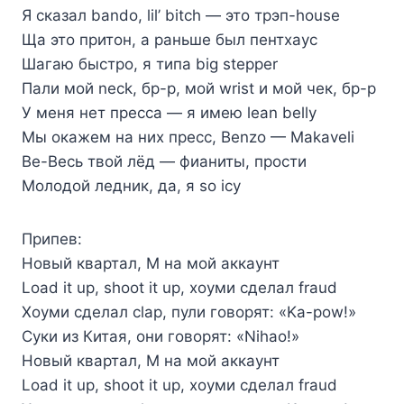
Я сказал bando, lil’ bitch — это трэп-house
Ща это притон, а раньше был пентхаус
Шагаю быстро, я типа big stepper
Пали мой neck, бр-р, мой wrist и мой чек, бр-р
У меня нет пресса — я имею lean belly
Мы окажем на них пресс, Benzo — Makaveli
Ве-Весь твой лёд — фианиты, прости
Молодой ледник, да, я so icy
Припев:
Новый квартал, M на мой аккаунт
Load it up, shoot it up, хоуми сделал fraud
Хоуми сделал clap, пули говорят: «Ka-pow!»
Суки из Китая, они говорят: «Nihao!»
Новый квартал, M на мой аккаунт
Load it up, shoot it up, хоуми сделал fraud