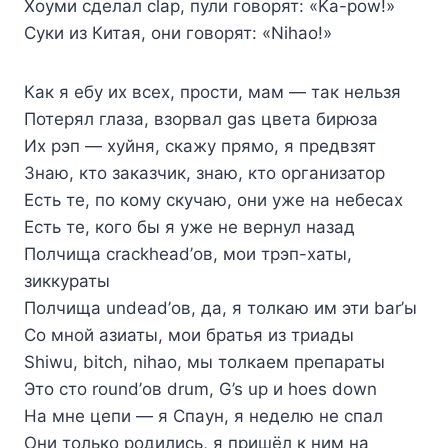
Хоуми сделал clap, пули говорят: «Ka-pow!»
Суки из Китая, они говорят: «Nihao!»
Как я ебу их всех, прости, мам — так нельзя
Потерял глаза, взорвал gas цвета бирюза
Их рэп — хуйня, скажу прямо, я предвзят
Знаю, кто заказчик, знаю, кто организатор
Есть те, по кому скучаю, они уже на небесах
Есть те, кого бы я уже не вернул назад
Полчища crackhead’ов, мои трэп-хаты,
зиккураты
Полчища undead’ов, да, я толкаю им эти bar’ы
Со мной азиаты, мои братья из триады
Shiwu, bitch, nihao, мы толкаем препараты
Это сто round’ов drum, G’s up и hoes down
На мне цепи — я Спаун, я неделю не спал
Они только родились, я пришёл к ним на