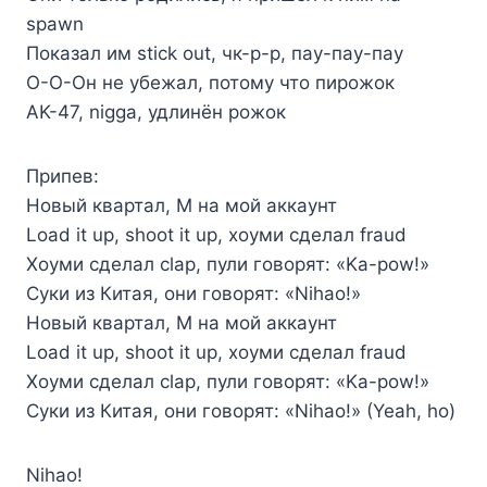
spawn
Показал им stick out, чк-р-р, пау-пау-пау
О-О-Он не убежал, потому что пирожок
AK-47, nigga, удлинён рожок
Припев:
Новый квартал, M на мой аккаунт
Load it up, shoot it up, хоуми сделал fraud
Хоуми сделал clap, пули говорят: «Ka-pow!»
Суки из Китая, они говорят: «Nihao!»
Новый квартал, M на мой аккаунт
Load it up, shoot it up, хоуми сделал fraud
Хоуми сделал clap, пули говорят: «Ka-pow!»
Суки из Китая, они говорят: «Nihao!» (Yeah, ho)
Nihao!