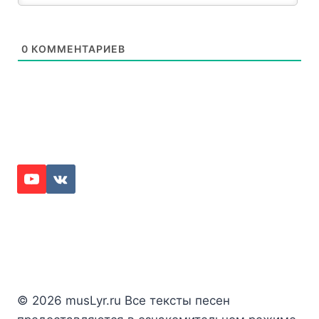
0
КОММЕНТАРИЕВ
© 2026 musLyr.ru Все тексты песен