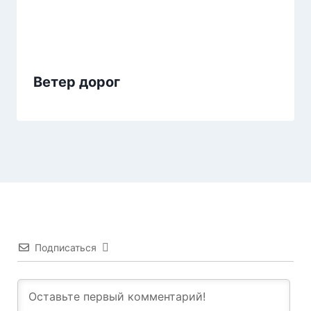
Ветер дорог
Подписаться