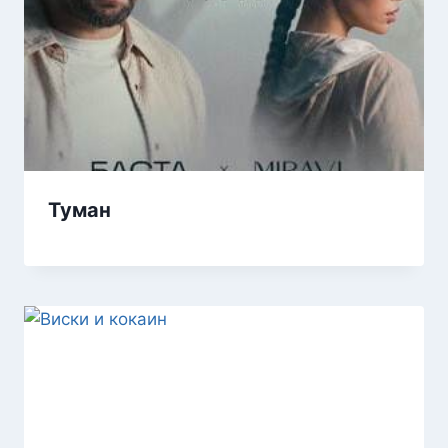
Туман