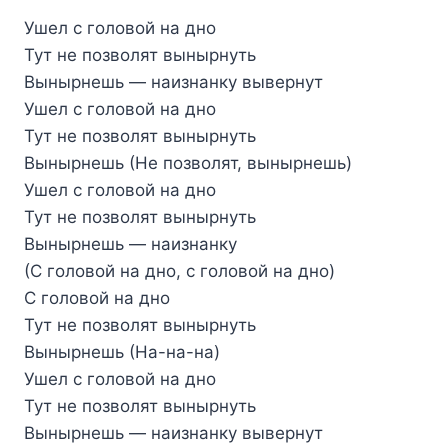
Ушел с головой на дно
Тут не позволят вынырнуть
Вынырнешь — наизнанку вывернут
Ушел с головой на дно
Тут не позволят вынырнуть
Вынырнешь (Не позволят, вынырнешь)
Ушел с головой на дно
Тут не позволят вынырнуть
Вынырнешь — наизнанку
(С головой на дно, с головой на дно)
С головой на дно
Тут не позволят вынырнуть
Вынырнешь (На-на-на)
Ушел с головой на дно
Тут не позволят вынырнуть
Вынырнешь — наизнанку вывернут