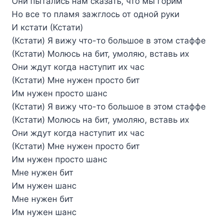
Они пытались нам сказать, что мы горим
Но все то пламя зажглось от одной руки
И кстати (Кстати)
(Кстати) Я вижу что-то большое в этом стаффе
(Кстати) Молюсь на бит, умоляю, вставь их
Они ждут когда наступит их час
(Кстати) Мне нужен просто бит
Им нужен просто шанс
(Кстати) Я вижу что-то большое в этом стаффе
(Кстати) Молюсь на бит, умоляю, вставь их
Они ждут когда наступит их час
(Кстати) Мне нужен просто бит
Им нужен просто шанс
Мне нужен бит
Им нужен шанс
Мне нужен бит
Им нужен шанс