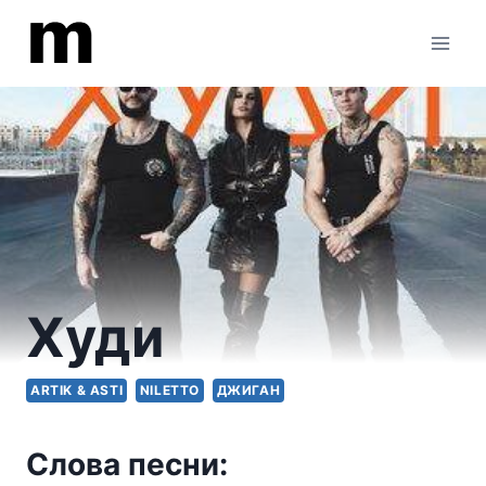
Перейти
к
содержимому
Худи
ARTIK & ASTI
NILETTO
ДЖИГАН
Слова песни: