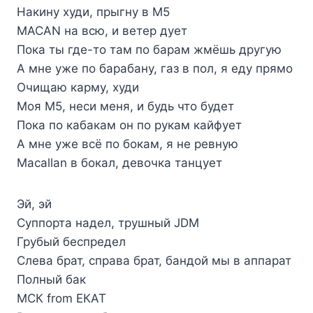
Накину худи, прыгну в M5
MACAN на всю, и ветер дует
Пока ты где-то там по барам жмёшь другую
А мне уже по барабану, газ в пол, я еду прямо
Очищаю карму, худи
Моя M5, неси меня, и будь что будет
Пока по кабакам он по рукам кайфует
А мне уже всё по бокам, я не ревную
Macallan в бокал, девочка танцует
Эй, эй
Суппорта надел, трушный JDM
Грубый беспредел
Слева брат, справа брат, бандой мы в аппарат
Полный бак
МСК from ЕКАТ