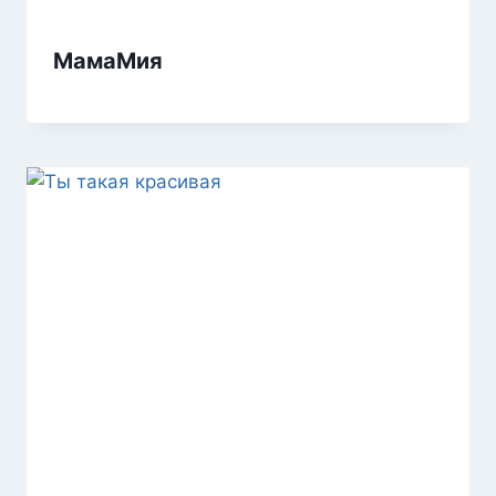
МамаМия