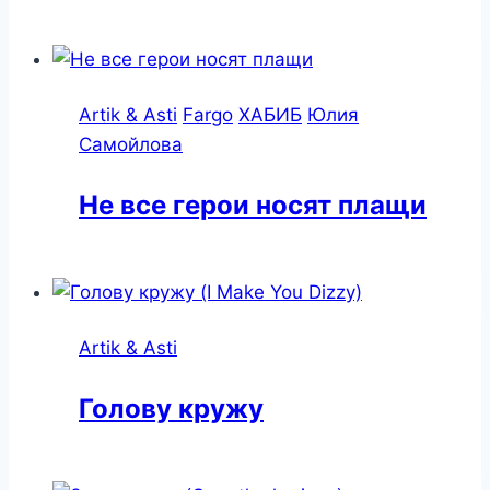
Artik & Asti
Fargo
ХАБИБ
Юлия
Самойлова
Не все герои носят плащи
Artik & Asti
Голову кружу