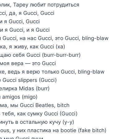
голик, Tapey любит потрудиться
ci, да, я Gucci, Gucci
и я Gucci, Gucci
 и я Gucci, и я Gucci
 Gucci, на нас Gucci, это Gucci, bling-blaw
ка, я живу, как Gucci (ха)
ю себя Gucci (burr-burr-burr)
 моя вера — это Gucci
е, ведь я верю только Gucci, bling-blaw
 Gucci slippers (Gucci)
елирка Midas (burr)
и amigos (migo)
а, мы Gucci Beatles, bitch
тебя, как сумку Gucci (Gucci)
инуть в остальную кучу (у-у)
ous, у них пластика на bootie (fake bitch)
на мне Gucci лучи