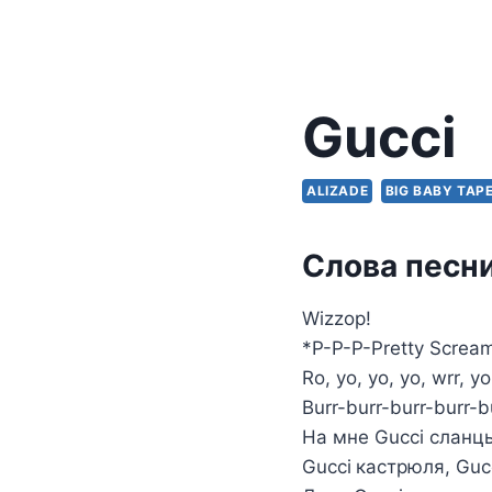
Gucci
ALIZADE
BIG BABY TAP
Слова песни
Wizzop!
*P-P-P-Pretty Screa
Ro, yo, yo, yo, wrr, y
Burr-burr-burr-burr-b
На мне Gucci сланцы
Gucci кастрюля, Guc