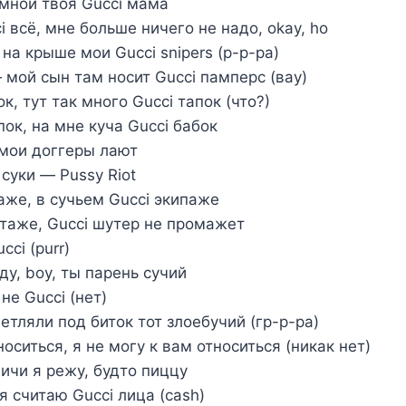
о мной твоя Gucci мама
 всё, мне больше ничего не надо, okay, ho
 на крыше мои Gucci snipers (р-р-ра)
 мой сын там носит Gucci памперс (вау)
к, тут так много Gucci тапок (что?)
пок, на мне куча Gucci бабок
 мои доггеры лают
 суки — Pussy Riot
аже, в сучьем Gucci экипаже
онтаже, Gucci шутер не промажет
cci (purr)
ду, boy, ты парень сучий
не Gucci (нет)
етляли под биток тот злоебучий (гр-р-ра)
носиться, я не могу к вам относиться (никак нет)
пичи я режу, будто пиццу
я считаю Gucci лица (cash)