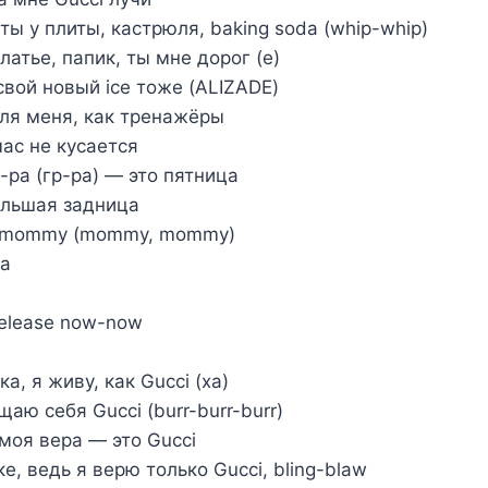
ы у плиты, кастрюля, baking soda (whip-whip)
латье, папик, ты мне дорог (е)
свой новый ice тоже (ALIZADE)
для меня, как тренажёры
час не кусается
р-ра (гр-ра) — это пятница
большая задница
, mommy (mommy, mommy)
aa
go release now-now
ка, я живу, как Gucci (ха)
ю себя Gucci (burr-burr-burr)
 моя вера — это Gucci
е, ведь я верю только Gucci, bling-blaw