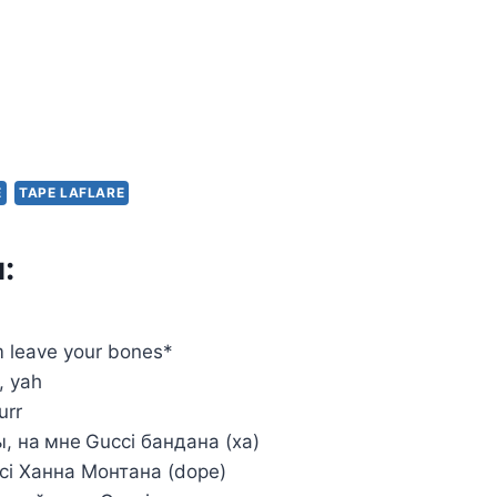
E
TAPE LAFLARE
:
m leave your bones*
o, yah
urr
, на мне Gucci бандана (ха)
ci Ханна Монтана (dope)