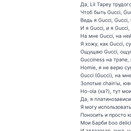
Да, Lil Tapey трудо
Чтоб быть Gucci, Guc
Ведь я Gucci, Gucci, 
И я Gucci, и я Gucci,
На мне Gucci, на ней
Я хожу, как Gucci, су
Ощущаю Gucci, ощуща
Gucciness на трэпе,
Homie, я не верю сук
Gucci (Gucci), на мне
Золотые chain’ы, юв
Ho-ola (ха?), тут мо
Да, я платинозависим
Я могу использовать 
Поносить и просто к
Мои Барби boo delici
И автозагар, сука, 