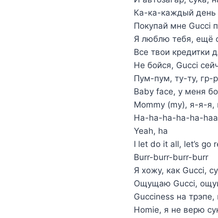
Ка-ка-каждый день т
Покупай мне Gucci п
Я люблю тебя, ещё 
Все твои кредитки 
Не бойся, Gucci сей
Пум-пум, ту-ту, гр-
Baby face, у меня 
Mommy (my), я-я-я
Ha-ha-ha-ha-ha-ha
Yeah, ha
I let do it all, let’s 
Burr-burr-burr-burr
Я хожу, как Gucci, су
Ощущаю Gucci, ощуща
Gucciness на трэпе,
Homie, я не верю сук