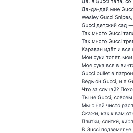
Да, я Gucci папа, с
Да-да-дай мне Gucci
Wesley Gucci Snipes,
Gucci детский сад —
Так много Gucci тапо
Так много Gucci тря
Караван идёт и все
Мои суки топят, мои
Моя сука вся в винт
Gucci bullet в патр
Ведь он Gucci, и я Gu
Что за случай? Похо
Ты не Gucci, совсем 
Мы с ней чисто расп
Скажи, как к вам от
Плитки, слитки, кир
В Gucci подземелье 