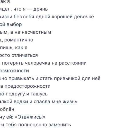
ак я
идел, что я — дрянь
жизни без себя одной хорошей девочке
ой выбор
ым, а не несчастным
ец романтично
пишь, как я
осто отличаться
я потерять человечка на расстоянии
возможности
шно привыкать и стать привычкой для неё
ра предосторожности
ю подругу и гашусь
ылкой водки и спасла мне жизнь
люблён
чу ей: «Отвяжись!»
бы тебя полноценно заменить