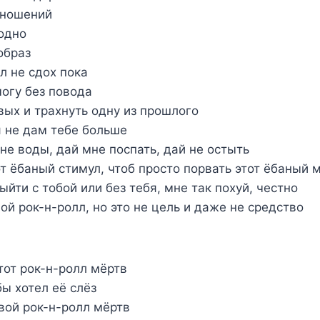
тношений
годно
 образ
лл не сдох пока
могу без повода
вых и трахнуть одну из прошлого
я не дам тебе больше
не воды, дай мне поспать, дай не остыть
т ёбаный стимул, чтоб просто порвать этот ёбаный 
ыйти с тобой или без тебя, мне так похуй, честно
й рок-н-ролл, но это не цель и даже не средство
тот рок-н-ролл мёртв
ы хотел её слёз
вой рок-н-ролл мёртв