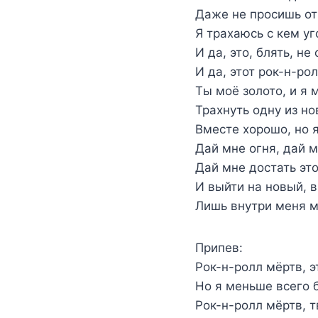
Даже не просишь о
Я трахаюсь с кем у
И да, это, блять, не
И да, этот рок-н-ро
Ты моё золото, и я 
Трахнуть одну из но
Вместе хорошо, но 
Дай мне огня, дай м
Дай мне достать это
И выйти на новый, в
Лишь внутри меня мо
Припев:
Рок-н-ролл мёртв, э
Но я меньше всего б
Рок-н-ролл мёртв, т