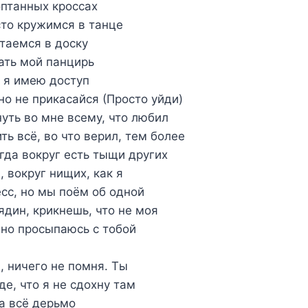
оптанных кроссах
сто кружимся в танце
таемся в доску
мать мой панцирь
у я имею доступ
но не прикасайся (Просто уйди)
уть во мне всему, что любил
ть всё, во что верил, тем более
огда вокруг есть тыщи других
, вокруг нищих, как я
сс, но мы поём об одной
ядин, крикнешь, что не моя
 но просыпаюсь с тобой
, ничего не помня. Ты
е, что я не сдохну там
а всё дерьмо