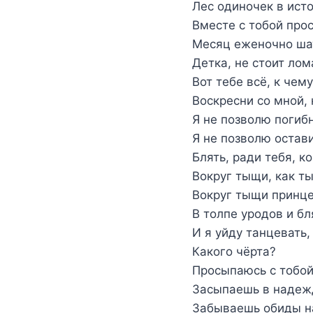
Лес одиночек в ист
Вместе с тобой про
Месяц еженочно ша
Детка, не стоит ло
Вот тебе всё, к чем
Воскресни со мной, 
Я не позволю погибн
Я не позволю остави
Блять, ради тебя, к
Вокруг тыщи, как ты
Вокруг тыщи принце
В толпе уродов и бл
И я уйду танцевать,
Какого чёрта?
Просыпаюсь с тобой
Засыпаешь в надежд
Забываешь обиды н