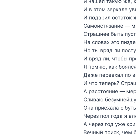
Я нашёл такую же, к
И в этом зеркале ув
И подарил остаток 
Самоистязание — м
Страшнее быть пуст
На словах это пизд
Но ты вряд ли посту
И вряд ли, чтобы пр
Я помню, как боялс
Даже переехал по 
И что теперь? Стра
А расстояние — ме
Сливаю безумнейшу
Она приехала с бут
Через пол года я в
А через год уже кри
Вечный поиск, чем 