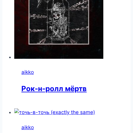
aikko
Рок-н-ролл мёртв
aikko