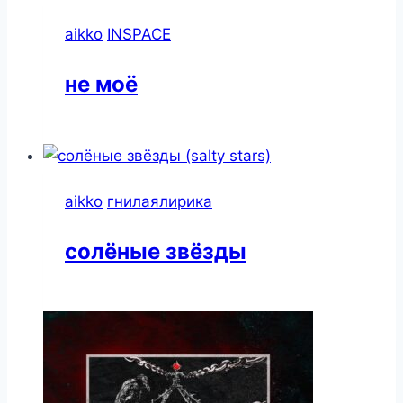
aikko
INSPACE
​не моё
aikko
гнилаялирика
солёные звёзды