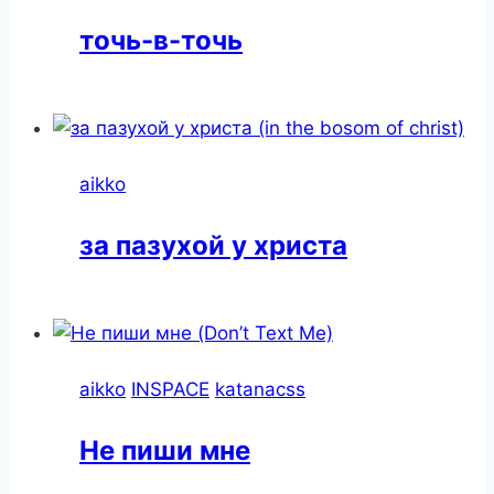
​точь-в-точь
aikko
за пазухой у христа
aikko
INSPACE
katanacss
Не пиши мне