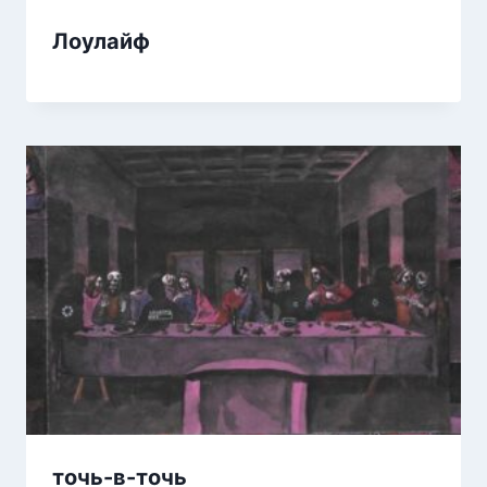
Лоулайф
​точь-в-точь