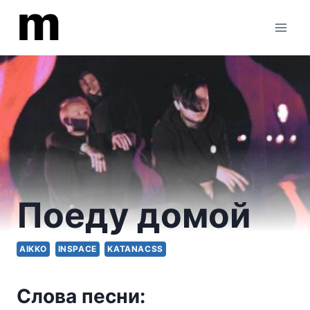
Перейти
к
содержимому
Поеду домой
AIKKO
INSPACE
KATANACSS
Слова песни: