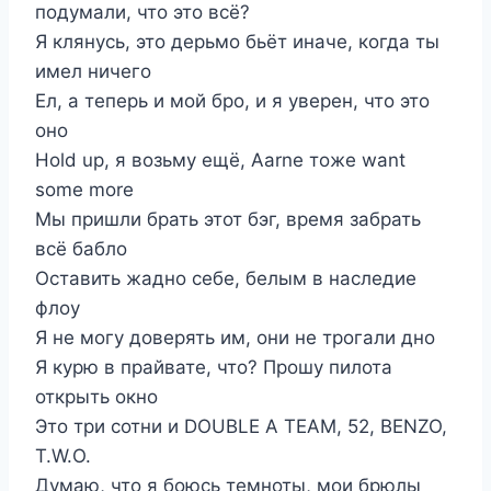
подумали, что это всё?
Я клянусь, это дерьмо бьёт иначе, когда ты
имел ничего
Ел, а теперь и мой бро, и я уверен, что это
оно
Hold up, я возьму ещё, Aarne тоже want
some more
Мы пришли брать этот бэг, время забрать
всё бабло
Оставить жадно себе, белым в наследие
флоу
Я не могу доверять им, они не трогали дно
Я курю в прайвате, что? Прошу пилота
открыть окно
Это три сотни и DOUBLE A TEAM, 52, BENZO,
T.W.O.​
Думаю, что я боюсь темноты, мои брюлы