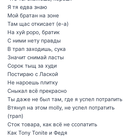
Я тя едва знаю
Мой братан на зоне
Там щас откисает (е-а)
На хуй popo, братик
С ними нету правды
В трап заходишь, сука
Значит снимай ласты
Сорок тыщ за худи
Постираю с Лаской
Не нароешь плитку
Сныкал всё прекрасно
Ты даже не был там, где я успел потрапить
Втянул на этом molly, не успел потратить
(трап)
Сток товара, как всё не ссопатить
Как Tony Tonite и Федя