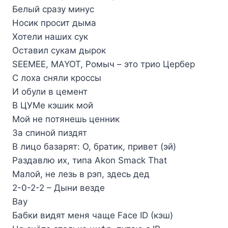
Белый сразу минус
Носик просит дыма
Хотели наших сук
Оставил сукам дырок
SEEMEE, MAYOT, Ромыч – это трио Цербер
С лоха сняли кроссы
И обули в цемент
В ЦУМе кэшик мой
Мой не потянешь ценник
За спиной пиздят
В лицо базарят: О, братик, привет (эй)
Раздавлю их, типа Akon Smack That
Малой, не лезь в рэп, здесь дед
2-0-2-2 – Дыни везде
Вау
Бабки видят меня чаще Face ID (кэш)