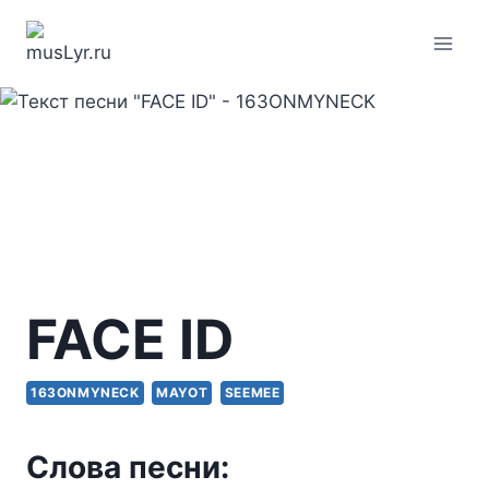
Перейти
к
содержимому
FACE ID
163ONMYNECK
MAYOT
SEEMEE
Слова песни: