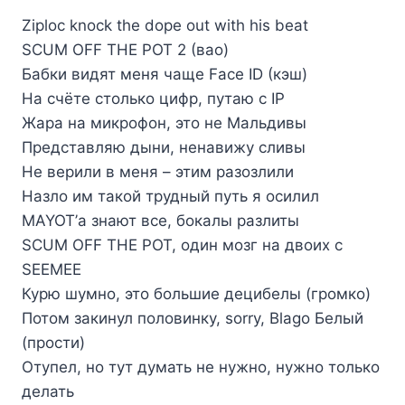
Ziploc knock the dope out with his beat
SCUM OFF THE POT 2 (вао)
Бабки видят меня чаще Face ID (кэш)
На счёте столько цифр, путаю с IP
Жара на микрофон, это не Мальдивы
Представляю дыни, ненавижу сливы
Не верили в меня – этим разозлили
Назло им такой трудный путь я осилил
MAYOT’а знают все, бокалы разлиты
SCUM OFF THE POT, один мозг на двоих с
SEEMEE
Курю шумно, это большие децибелы (громко)
Потом закинул половинку, sorry, Blago Белый
(прости)
Отупел, но тут думать не нужно, нужно только
делать