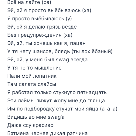
Всё на лайте (ра)
Эй, эй я просто выёбываюсь (ха)
Я просто выёбываюсь (у)
Эй, эй я делаю грязь везде
Без предупреждения (ха)
Эй, эй, ты хочешь как я, пацан
У тя нету шансов, блядь (ты лох ёбаный)
Эй, эй, у меня был swag всегда
У тя не то мышление
Пали мой лопатник
Там салата слайсы
Я работал только стукнуло пятнадцать
Эти лэймы лижут жопу мне до глянца
Им по подбородку стучат мои яйца (а-а-а)
Видишь во мне swag’а
Даже ссу красиво
Бэтмена чернее дикая рэпчина